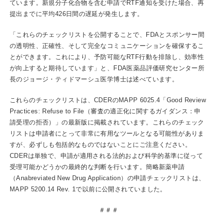
ています。新規分子化合物を含む申請でRTF通知を受けた場合、再
提出までに平均426日間の遅延が発生します。
「これらのチェックリストを公開することで、FDAとスポンサー間
の透明性、正確性、そして完全なコミュニケーションを確保するこ
とができます。これにより、予防可能なRTF行動を排除し、効率性
が向上すると期待しています」と、FDA医薬品評価研究センター所
長のジョージ・ティドマーシュ医学博士は述べています。
これらのチェックリストは、CDERのMAPP 6025.4「Good Review
Practices: Refuse to File（審査の適正化に関するガイダンス：申
請受理の拒否）」の最新版に掲載されています。これらのチェック
リストは申請者にとって非常に有用なツールとなる可能性がありま
すが、必ずしも包括的なものではないことにご注意ください。
CDERは単独で、申請が適用される法的および科学的基準に従って
受理可能かどうかの最終的な判断を行います。簡略新薬申請
（Anabreviated New Drug Application）の申請チェックリストは、
MAPP 5200.14 Rev. 1で以前に公開されていました。
＃＃＃