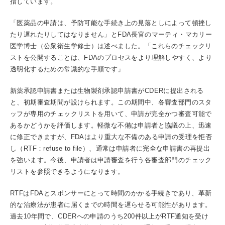
指しています。
「医薬品の申請は、予防可能な手続き上の見落としによって頓挫し
たり遅れたりしてはなりません」とFDA長官のマーティ・マカリー
医学博士（公衆衛生学修士）は述べました。「これらのチェックリ
ストを公開することは、FDAのプロセスをより理解しやすく、より
透明化するための常識的な手順です」
新薬承認申請書または生物製剤承認申請書がCDERに提出される
と、初期審査期間が設けられます。この期間中、各審査部門のスタ
ッフが専用のチェックリストを用いて、申請が完全かつ審査可能で
あるかどうかを評価します。軽微な不備は申請者と協議の上、迅速
に修正できますが、FDAはより重大な不備のある申請の受理を拒否
し（RTF：refuse to file）、通常は申請者に完全な申請書の再提出
を強います。今後、申請者は申請審査を行う各審査部門のチェック
リストを参照できるようになります。
RTFはFDAとスポンサーにとって時間のかかる手続きであり、革新
的な治療法が患者に届くまでの時間を遅らせる可能性があります。
過去10年間で、CDERへの申請のうち200件以上がRTF通知を受け