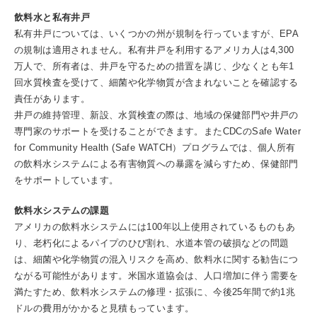
飲料水と私有井戸
私有井戸については、いくつかの州が規制を行っていますが、EPA
の規制は適用されません。私有井戸を利用するアメリカ人は4,300
万人で、所有者は、井戸を守るための措置を講じ、少なくとも年1
回水質検査を受けて、細菌や化学物質が含まれないことを確認する
責任があります。
井戸の維持管理、新設、水質検査の際は、地域の保健部門や井戸の
専門家のサポートを受けることができます。またCDCのSafe Water
for Community Health (Safe WATCH）プログラムでは、個人所有
の飲料水システムによる有害物質への暴露を減らすため、保健部門
をサポートしています。
飲料水システムの課題
アメリカの飲料水システムには100年以上使用されているものもあ
り、老朽化によるパイプのひび割れ、水道本管の破損などの問題
は、細菌や化学物質の混入リスクを高め、飲料水に関する勧告につ
ながる可能性があります。米国水道協会は、人口増加に伴う需要を
満たすため、飲料水システムの修理・拡張に、今後25年間で約1兆
ドルの費用がかかると見積もっています。