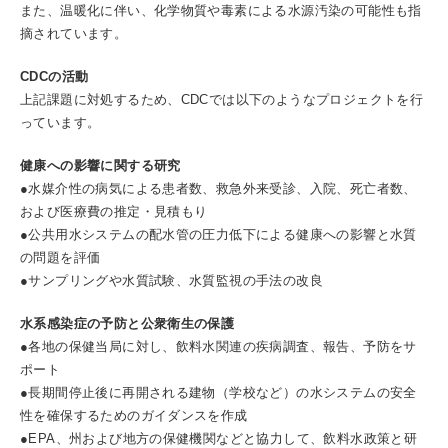
また、温暖化に伴い、化学物質や毒素による水源汚染の可能性も指
摘されています。
CDCの活動
上記課題に対処するため、CDCでは以下のようなプロジェクトを行
っています。
健康への影響に関する研究
●水媒介性の病気による患者数、救急外来受診、入院、死亡者数、
および医療費の推定・見積もり
●公共用水システムの配水管の圧力低下による健康への影響と水質
の問題を評価
●サンプリングや水質試験、水質監視の手法の改良
水系感染症の予防と公衆衛生の保護
●各地の保健当局に対し、飲料水関連の疾病調査、報告、予防をサ
ポート
●長期間停止後に再開される建物（学校など）の水システムの安全
性を確保するためのガイダンスを作成
●EPA、州および地方の保健機関などと協力して、飲料水政策と研