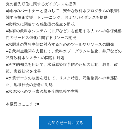
究の優先順位に関するガイダンスを提供
●国内のパートナーと協力して、安全な飲料水プログラムの改善に
関する技術支援、トレーニング、およびガイダンスを提供
●飲料水に関連する感染症の発生を監視
●私有の飲料水システム（井戸など）を使用する人々への各保健部
門のサービス強化に関するリソース開発
●水関連の緊急事態に対応するためのツールやリソースの開発
●公衆衛生機関を支援して、飲料水プログラムを強化、井戸などの
私有飲料水システムの問題に対処
●科学的知見を用いて、水系感染症予防のための活動、教育、政
策、実践状況を改善
●水質データの改善を通して、リスク特定、汚染物質への暴露防
止、地域社会の懸念に対処
●水道水へのフッ素添加を全国規模で主導
本概要はここまで■
お知らせ一覧に戻る