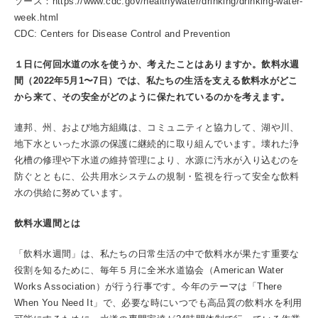
ソース：https://www.cdc.gov/healthywater/drinking/drinking-water-
week.html
CDC: Centers for Disease Control and Prevention
１日に何回水道の水を使うか、考えたことはありますか。飲料水週
間（2022年5月1〜7日）では、私たちの生活を支える飲料水がどこ
から来て、その安全がどのように保たれているのかを考えます。
連邦、州、および地方組織は、コミュニティと協力して、湖や川、
地下水といった水源の保護に継続的に取り組んでいます。壊れた浄
化槽の修理や下水道の維持管理により、水源に汚水が入り込むのを
防ぐとともに、公共用水システムの規制・監視を行って安全な飲料
水の供給に努めています。
飲料水週間とは
「飲料水週間」は、私たちの日常生活の中で飲料水が果たす重要な
役割を知るために、毎年５月に全米水道協会（American Water
Works Association）が行う行事です。今年のテーマは「There
When You Need It」で、必要な時にいつでも高品質の飲料水を利用