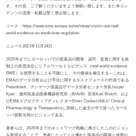
す。その旨、ご了解くださいますよう御願い致します。また本コン
テンツの流用・転載は堅く禁止致します。
ソース：https://www.ema.europa.eu/en/news/vision-use-real-
world-evidence-eu-medicines-regulation
ニュース2021年11月24日
2025年までにヨーロッパでの医薬品の開発、認可、監視に関する規
制上の意思決定にリアルワールドエビデンス（real-world evidence
RWE）を使用することを可能にし、その価値を確立する―これは、
EMAのデータ分析および手法に関するタスクフォースの代表である
PeterArlett、デンマーク医薬品庁データ分析センター所長Jesper
Kjær、連邦医薬品医療機器研究所（BfArM）所長Karl Broich、およ
びEMAエグゼクティブディレクターEmer Cookeの4名が Clinical
Pharmacology & Therapeuticsに投稿した論文の中で述べたヨーロ
ッパ規制当局のビジョンである。
著者らは、2025年までのネットワーク戦略に根ざしたこのビジョン
を実現することで、患者にとってより優れた医薬品の開発と使用が