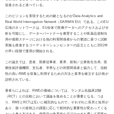
促進されると述べている。
このビジョンを実現するための鍵となるのがData Analytics and
Real World Interrogation Network（DARWIN EU）である。このEU
広域のネットワークは、EU全体で医療データへのアクセスおよび分
析を可能にし、データーパートナーを教育することや医薬品規制当
局や後期ステージにおける他の利害関係者からの要請に基づく試験
実施も推進するコーディネーションセンターの設立とともに2022年
の早い段階で運用が開始される。
この論文では、患者、医療従事者、業界、規制／公衆衛生当局、医
療技術評価機関、支払者、学界などの利害関係者と協力して、信頼
性の高いRWEを収集し利用するための方法と基準を確立する計画が
説明されている。
著者らによれば、RWEの価値については、ランダム化臨床試験
（RCT）との比較において議論を進めることが重要となる。つま
り、RWEとRCTは互いに補完的なもので、それぞれに長所と短所が
あり、個々の規制上の課題に応じて相対的な重要性が変わってくる
という考え方である。厳密且つ体系的なアプローチを通して実践か