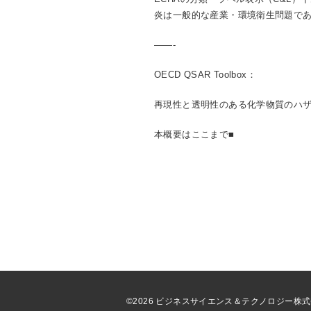
炎は一般的な産業・環境衛生問題であ
——-
OECD QSAR Toolbox：
再現性と透明性のある化学物質のハザ
本概要はここまで■
©2026 ビジネスサイエンス＆テクノロジー株