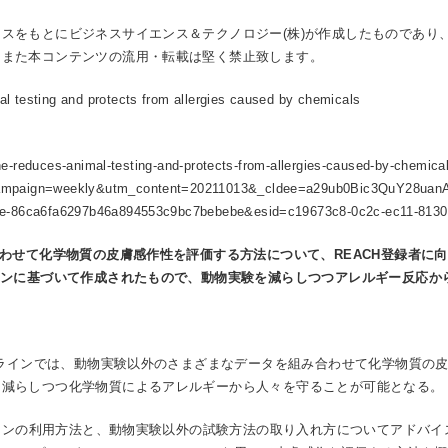
スをもとにビジネスサイエンス＆テクノロジー(株)が作成したものであり
。また本コンテンツの流用・転載は堅く禁止致します。
l testing and protects from allergies caused by chemicals
ine-reduces-animal-testing-and-protects-from-allergies-caused-by-chemi
paign=weekly&utm_content=20211013&_cldee=a29ub0Bic3QuY28uanA%
e-86ca6fa6297b46a894553c9bc7bebebe&esid=c19673c8-0c2c-ec11-8130
わせて化学物質の皮膚感作性を評価する方法について、
REACH
登録者に向
インに基づいて作成されたもので、動物実験を減らしつつアレルギー反応か
イドラインでは、動物実験以外のさまざまなデータを組み合わせて化学物質の
を減らしつつ化学物質によるアレルギーから人々を守ることが可能となる。
ドラインの利用方法と、動物実験以外の試験方法の取り入れ方についてアドバ