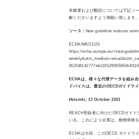
本概要および翻訳については下記ソー
解くださいますよう御願い致します
ソース：
New guideline reduces anima
ECHA/NR/21/25
https://echa.europa.eu/-/new-guidel
weekly&utm_medium=email&utm_cam
062fd8142777eb118129005056b9310
ECHA
は、様々な代替データを組み合
ドバイスは、最近の
OECD
ガイドラ
Helsinki, 13 October 2021
REACH登録者に向けたOECDガ
いる。これにより企業は、動物実験
ECHAは今回、このOECD ガイ