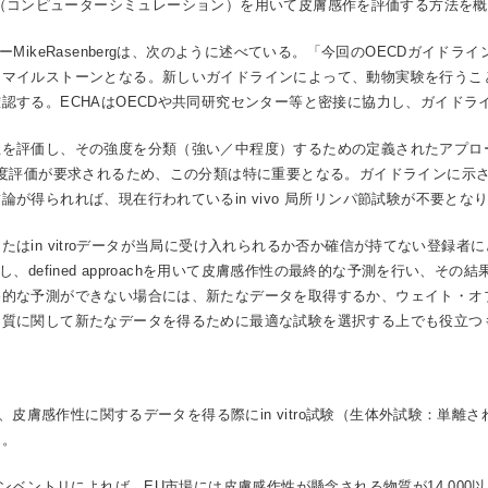
ilicoツール（コンピューターシミュレーション）を用いて皮膚感作を評価する方
ーMikeRasenbergは、次のように述べている。「今回のOECDガイド
なマイルストーンとなる。新しいガイドラインによって、動物実験を行うこ
認する。ECHAはOECDや共同研究センター等と密接に協力し、ガイドラ
評価し、その強度を分類（強い／中程度）するための定義されたアプローチ（def
評価が要求されるため、この分類は特に重要となる。ガイドラインに示されたdef
が得られれば、現在行われているin vivo 局所リンパ節試験が不要と
coまたはin vitroデータが当局に受け入れられるか否か確信が持てない登
、defined approachを用いて皮膚感作性の最終的な予測を行い、そ
終的な予測ができない場合には、新たなデータを取得するか、ウェイト・オ
物質に関して新たなデータを得るために最適な試験を選択する上でも役立つ
対し、皮膚感作性に関するデータを得る際にin vitro試験（生体外試験：単
る。
インベントリによれば、EU市場には皮膚感作性が懸念される物質が14,00