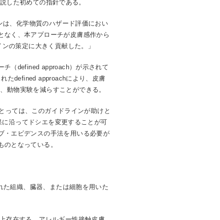
法を概説した初めての指針である。
ラインは、化学物質のハザード評価におい
となく、本アプローチが皮膚感作から
インの策定に大きく貢献した。」
ined approach）が示されて
ined approachにより、皮膚
なり、動物実験を減らすことができる。
録者にとっては、このガイドラインが助けと
の結果に沿ってドシエを変更することが可
ブ・エビデンスの手法を用いる必要が
ものとなっている。
離された組織、臓器、または細胞を用いた
0以上存在する。アレルギー性接触皮膚