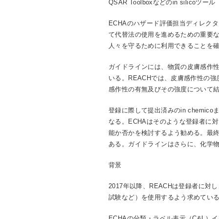
QSAR Toolboxなどのin s
ECHAのハザード評価担当ディレクタ
て代替法の使用を進めるための重要
人々を守るために利用できることを確
ガイドラインには、物質の皮膚感作性を
いる。REACHでは、皮膚感作性の強度
感作性の有無及びその強度について結論
登録に際して提出済みのin chemi
なる。ECHAはそのような登録者に対し
能か否かを検討するよう勧める。最
ある。ガイドラインはさらに、化学
背景
2017年以降、REACHは登録者に
試験など）を使用するよう求めてい
ECHAの分類・ラベル表示（C&L）