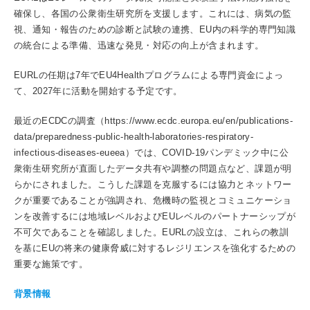
確保し、各国の公衆衛生研究所を支援します。これには、病気の監
視、通知・報告のための診断と試験の連携、EU内の科学的専門知識
の統合による準備、迅速な発見・対応の向上が含まれます。
EURLの任期は7年でEU4Healthプログラムによる専門資金によっ
て、2027年に活動を開始する予定です。
最近のECDCの調査（https://www.ecdc.europa.eu/en/publications-
data/preparedness-public-health-laboratories-respiratory-
infectious-diseases-eueea）では、COVID-19パンデミック中に公
衆衛生研究所が直面したデータ共有や調整の問題点など、課題が明
らかにされました。こうした課題を克服するには協力とネットワー
クが重要であることが強調され、危機時の監視とコミュニケーショ
ンを改善するには地域レベルおよびEUレベルのパートナーシップが
不可欠であることを確認しました。EURLの設立は、これらの教訓
を基にEUの将来の健康脅威に対するレジリエンスを強化するための
重要な施策です。
背景情報