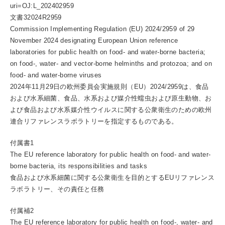
uri=OJ:L_202402959
文書32024R2959
Commission Implementing Regulation (EU) 2024/2959 of 29
November 2024 designating European Union reference
laboratories for public health on food- and water-borne bacteria;
on food-, water- and vector-borne helminths and protozoa; and on
food- and water-borne viruses
2024年11月29日の欧州委員会実施規則（EU）2024/2959は、食品
および水系細菌、食品、水系および媒介性蠕虫および原生動物、お
よび食品および水系媒介性ウイルスに関する公衆衛生のための欧州
連合リファレンスラボラトリーを指定するものである。
付属書1
The EU reference laboratory for public health on food- and water-
borne bacteria, its responsibilities and tasks
食品および水系細菌に関する公衆衛生を目的とするEUリファレンス
ラボラトリー、その責任と任務
付属補2
The EU reference laboratory for public health on food-, water- and