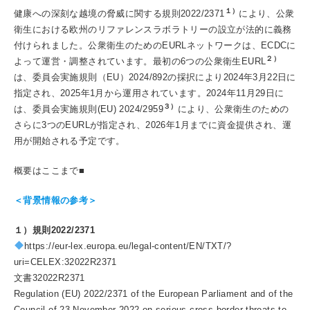
１）
健康への深刻な越境の脅威に関する規則2022/2371
により、公衆
衛生における欧州のリファレンスラボラトリーの設立が法的に義務
付けられました。公衆衛生のためのEURLネットワークは、ECDCに
２）
よって運営・調整されています。最初の6つの公衆衛生EURL
は、委員会実施規則（EU）2024/892の採択により2024年3月22日に
指定され、2025年1月から運用されています。2024年11月29日に
３）
は、委員会実施規則(EU) 2024/2959
により、公衆衛生のための
さらに3つのEURLが指定され、2026年1月までに資金提供され、運
用が開始される予定です。
概要はここまで■
＜背景情報の参考＞
１）規則2022/2371
https://eur-lex.europa.eu/legal-content/EN/TXT/?
uri=CELEX:32022R2371
文書32022R2371
Regulation (EU) 2022/2371 of the European Parliament and of the
Council of 23 November 2022 on serious cross-border threats to