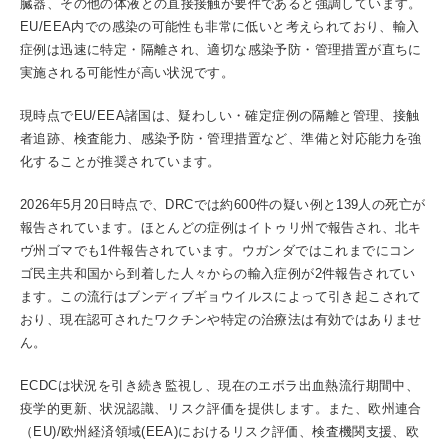
臓器、その他の体液との直接接触が要件であると強調しています。
EU/EEA内での感染の可能性も非常に低いと考えられており、輸入
症例は迅速に特定・隔離され、適切な感染予防・管理措置が直ちに
実施される可能性が高い状況です。
現時点でEU/EEA諸国は、疑わしい・確定症例の隔離と管理、接触
者追跡、検査能力、感染予防・管理措置など、準備と対応能力を強
化することが推奨されています。
2026年5月20日時点で、DRCでは約600件の疑い例と139人の死亡が
報告されています。ほとんどの症例はイトゥリ州で報告され、北キ
ヴ州ゴマでも1件報告されています。ウガンダではこれまでにコン
ゴ民主共和国から到着した人々からの輸入症例が2件報告されてい
ます。この流行はブンディブギョウイルスによって引き起こされて
おり、現在認可されたワクチンや特定の治療法は有効ではありませ
ん。
ECDCは状況を引き続き監視し、現在のエボラ出血熱流行期間中、
疫学的更新、状況認識、リスク評価を提供します。また、欧州連合
（EU)/欧州経済領域(EEA)におけるリスク評価、検査機関支援、欧