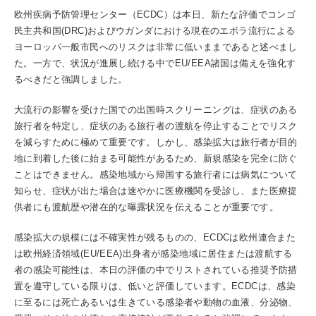
欧州疾病予防管理センター（ECDC）は本日、新たな評価でコンゴ
民主共和国(DRC)およびウガンダにおける現在のエボラ流行による
ヨーロッパ一般市民へのリスクは非常に低いままであると述べまし
た。一方で、状況が進展し続ける中でEU/EEA諸国は備えを強化す
るべきだと強調しました。
大流行の影響を受けた国での出国時スクリーニングは、症状のある
旅行者を特定し、症状のある旅行者の渡航を停止することでリスク
を減らすために極めて重要です。しかし、感染拡大は旅行者が目的
地に到着した後に始まる可能性があるため、新規感染を完全に防ぐ
ことはできません。感染地域から帰国する旅行者には病気について
知らせ、症状が出た場合は速やかに医療機関を受診し、また医療提
供者にも渡航歴や潜在的な曝露状況を伝えることが重要です。
感染拡大の規模には不確実性が残るものの、ECDCは欧州連合また
は欧州経済領域(EU/EEA)出身者が感染地域に居住または渡航する
者の感染可能性は、本日の評価の中でリストされている推奨予防措
置を遵守している限りは、低いと評価しています。ECDCは、感染
に至るには死亡あるいは生きている感染者や動物の血液、分泌物、