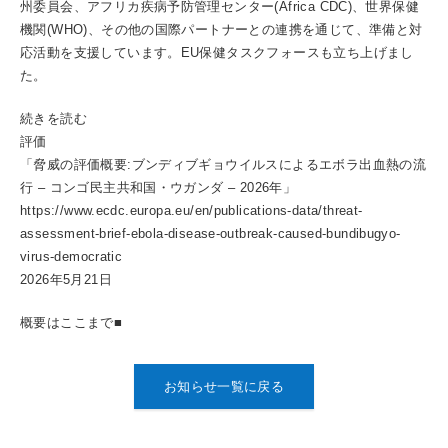
州委員会、アフリカ疾病予防管理センター(Africa CDC)、世界保健
機関(WHO)、その他の国際パートナーとの連携を通じて、準備と対
応活動を支援しています。EU保健タスクフォースも立ち上げまし
た。
続きを読む
評価
「脅威の評価概要:ブンディブギョウイルスによるエボラ出血熱の流
行 – コンゴ民主共和国・ウガンダ – 2026年」
https://www.ecdc.europa.eu/en/publications-data/threat-
assessment-brief-ebola-disease-outbreak-caused-bundibugyo-
virus-democratic
2026年5月21日
概要はここまで■
お知らせ一覧に戻る